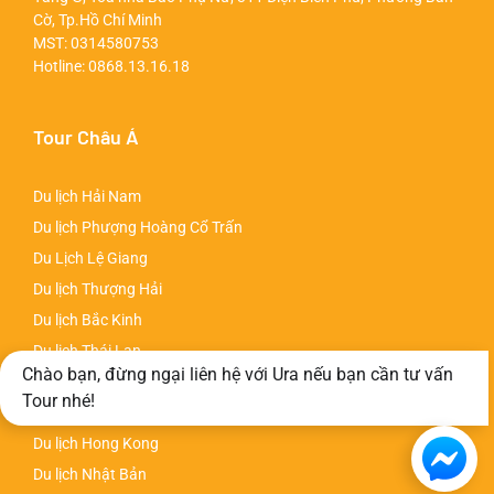
Cờ, Tp.Hồ Chí Minh
MST: 0314580753
Hotline:
0868.13.16.18
Tour Châu Á
Du lịch Hải Nam
Du lịch Phượng Hoàng Cổ Trấn
Du Lịch Lệ Giang
Du lịch Thượng Hải
Du lịch Bắc Kinh
Du lịch Thái Lan
Chào bạn, đừng ngại liên hệ với Ura nếu bạn cần tư vấn
Du lịch Đài Loan
Tour nhé!
Du lịch Hàn Quốc
Du lịch Hong Kong
Du lịch Nhật Bản