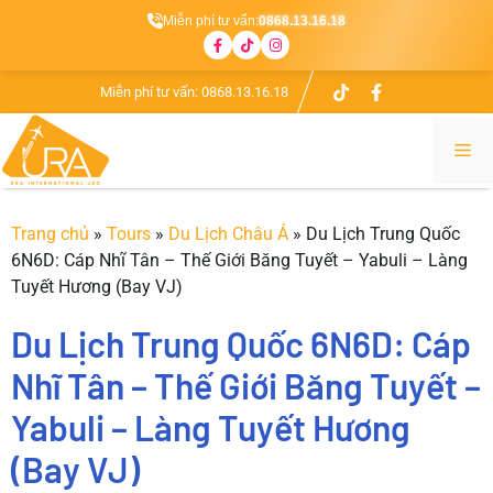
Miễn phí tư vấn:
0868.13.16.18
Chuyển
Miễn phí tư vấn:
0868.13.16.18
đến
nội
Me
dung
Trang chủ
»
Tours
»
Du Lịch Châu Á
»
Du Lịch Trung Quốc
6N6D: Cáp Nhĩ Tân – Thế Giới Băng Tuyết – Yabuli – Làng
Tuyết Hương (Bay VJ)
Du Lịch Trung Quốc 6N6D: Cáp
Nhĩ Tân – Thế Giới Băng Tuyết –
Yabuli – Làng Tuyết Hương
(Bay VJ)