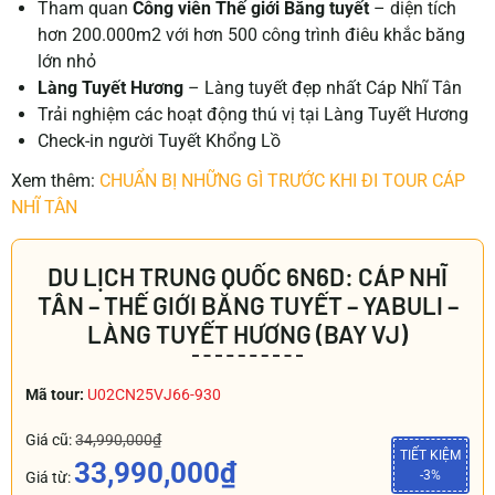
Tham quan
Công viên Thế giới Băng tuyết
– diện tích
hơn 200.000m2 với hơn 500 công trình điêu khắc băng
lớn nhỏ
Làng Tuyết Hương
– Làng tuyết đẹp nhất Cáp Nhĩ Tân
Trải nghiệm các hoạt động thú vị tại Làng Tuyết Hương
Check-in người Tuyết Khổng Lồ
Xem thêm:
CHUẨN BỊ NHỮNG GÌ TRƯỚC KHI ĐI TOUR CÁP
NHĨ TÂN
DU LỊCH TRUNG QUỐC 6N6D: CÁP NHĨ
TÂN – THẾ GIỚI BĂNG TUYẾT – YABULI –
LÀNG TUYẾT HƯƠNG (BAY VJ)
Mã tour:
U02CN25VJ66-930
Giá cũ:
34,990,000₫
TIẾT KIỆM
33,990,000₫
-3%
Giá từ: