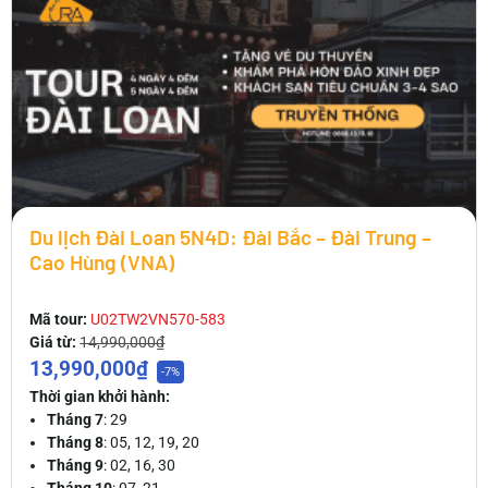
Du lịch Đài Loan 5N4D: Đài Bắc – Đài Trung –
Cao Hùng (VNA)
Mã tour:
U02TW2VN570-583
Giá từ:
14,990,000₫
13,990,000₫
-7%
Thời gian khởi hành:
Tháng 7
: 29
Tháng 8
: 05, 12, 19, 20
Tháng 9
: 02, 16, 30