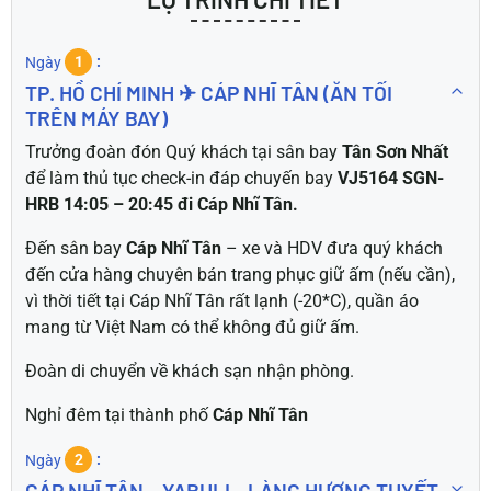
Ngày
1
TP. HỒ CHÍ MINH ✈ CÁP NHĨ TÂN (ĂN TỐI
TRÊN MÁY BAY)
Trưởng đoàn đón Quý khách tại sân bay
Tân Sơn Nhất
để làm thủ tục check-in đáp chuyến bay
VJ5164 SGN-
HRB 14:05 – 20:45 đi Cáp Nhĩ Tân
.
Đến sân bay
Cáp Nhĩ Tân
– xe và HDV đưa quý khách
đến cửa hàng chuyên bán trang phục giữ ấm (nếu cần),
vì thời tiết tại Cáp Nhĩ Tân rất lạnh (-20*C), quần áo
mang từ Việt Nam có thể không đủ giữ ấm.
Đoàn di chuyển về khách sạn nhận phòng.
Nghỉ đêm tại thành phố
Cáp Nhĩ Tân
Ngày
2
CÁP NHĨ TÂN – YABULI - LÀNG HƯƠNG TUYẾT