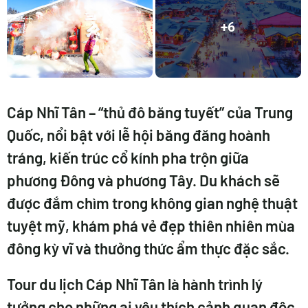
+6
Cáp Nhĩ Tân
– “thủ đô băng tuyết” của Trung
Quốc, nổi bật với lễ hội băng đăng hoành
tráng, kiến trúc cổ kính pha trộn giữa
phương Đông và phương Tây. Du khách sẽ
được đắm chìm trong không gian nghệ thuật
tuyệt mỹ, khám phá vẻ đẹp thiên nhiên mùa
đông kỳ vĩ và thưởng thức ẩm thực đặc sắc.
Tour du lịch Cáp Nhĩ Tân là hành trình lý
tưởng cho những ai yêu thích cảnh quan độc