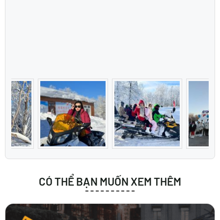
CÓ THỂ BẠN MUỐN XEM THÊM