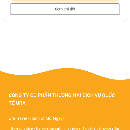
Xem chi tiết
CÔNG TY CỔ PHẦN THƯƠNG MẠI DỊCH VỤ QUỐC
TẾ URA
Ura Travel - Tour Tốt Mỗi Ngày!
Tầng G, Toà nhà Báo Phụ Nữ, 311 Điện Biên Phủ, Phường Bàn