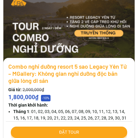
Combo nghỉ dưỡng resort 5 sao Legacy Yên Tử
– MGallery: Không gian nghỉ dưỡng độc bản
giữa lòng di sản
Giá từ:
2,000,000₫
1,800,000₫
-10%
Thời gian khởi hành:
Tháng 1
: 01, 02, 03, 04, 05, 06, 07, 08, 09, 10, 11, 12, 13, 14,
15, 16, 17, 18, 19, 20, 21, 22, 23, 24, 25, 26, 27, 28, 29, 30, 31
ĐẶT TOUR