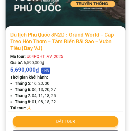
Du lịch Phú Quốc 3N2D : Grand World – Cáp
Treo Hòn Thơm – Tắm Biển Bãi Sao – Vườn
Tiêu (Bay VJ)
Mã tour:
U04PQHT .VV_2025
Giá từ:
6,590,000₫
5,690,000₫
-14%
Thời gian khởi hành:
Tháng 5
: 16, 23, 30
Tháng 6
: 06, 13, 20, 27
Tháng 7
: 04, 11, 18, 25
Tháng 8
: 01, 08, 15, 22
Tải tour:
ĐẶT TOUR