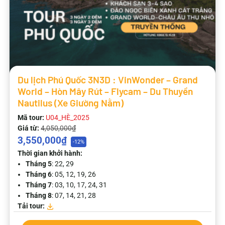
Du lịch Phú Quốc 3N3D : VinWonder – Grand
World – Hòn Mây Rút – Flycam – Du Thuyền
Nautilus (Xe Giường Nằm)
Mã tour:
U04_HÈ_2025
Giá từ:
4,050,000₫
3,550,000₫
-12%
Thời gian khởi hành:
Tháng 5
: 22, 29
Tháng 6
: 05, 12, 19, 26
Tháng 7
: 03, 10, 17, 24, 31
Tháng 8
: 07, 14, 21, 28
Tải tour: