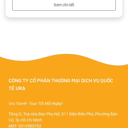
Xem chi tiết
CÔNG TY CỔ PHẦN THƯƠNG MẠI DỊCH VỤ QUỐC
TẾ URA
Ura Travel - Tour Tốt Mỗi Ngày!
Tầng G, Toà nhà Báo Phụ Nữ, 311 Điện Biên Phủ, Phường Bàn
Cờ, Tp.Hồ Chí Minh
MST: 0314580753