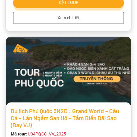
ĐẶT TOUR
Xem chi tiết
Du lịch Phú Quốc 3N2D : Grand World – Câu
Cá – Lặn Ngắm San Hô – Tắm Biển Bãi Sao
(Bay VJ)
Mã tour:
U04PQCC .VV_2025