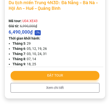
Du lịch miền Trung 4N3D: Đà Nẵng – Bà Nà –
Hội An – Huế – Quảng Bình
Mã tour:
U04.XE43
Giá từ:
6,990,000₫
6,490,000₫
-7%
Thời gian khởi hành:
Tháng 5
: 29
Tháng 6
: 05, 12, 19, 26
Tháng 7
: 03, 10, 24, 31
Tháng 8
: 07, 14
Tháng 9
: 18, 25
ĐẶT TOUR
Xem chi tiết