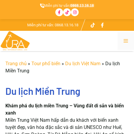
Miễn phí tư vấn:
0868.13.16.18
Chuyển
Miễn phí tư vấn:
0868.13.16.18
đến
nội
Me
dung
Trang chủ
»
Tour phổ biến
»
Du lịch Việt Nam
»
Du lịch
Miền Trung
Du lịch Miền Trung
Khám phá du lịch miền Trung – Vùng đất di sản và biển
xanh
Miền Trung Việt Nam hấp dẫn du khách với biển xanh
tuyệt đẹp, văn hóa đặc sắc và di sản UNESCO như Huế,