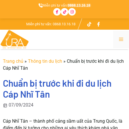
Miễn phí tư vấn:
0868.13.16.18
Chuyển
Miễn phí tư vấn:
0868.13.16.18
đến
nội
Me
dung
Trang chủ
»
Thông tin du lịch
»
Chuẩn bị trước khi đi du lịch
Cáp Nhĩ Tân
Chuẩn bị trước khi đi du lịch
Cáp Nhĩ Tân
07/09/2024
Cáp Nhĩ Tân – thành phố cảng sầm uất của Trung Quốc, là
điểm đến lý tưởng cho những ai yêu thích khám phá văn