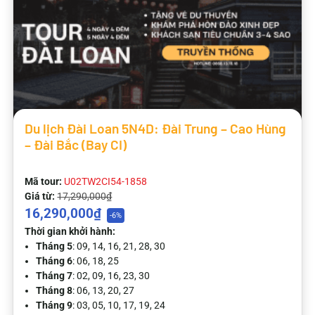
Du lịch Đài Loan 5N4D: Đài Trung – Cao Hùng
– Đài Bắc (Bay CI)
Mã tour:
U02TW2CI54-1858
Giá từ:
17,290,000₫
16,290,000₫
-6%
Thời gian khởi hành:
Tháng 5
: 09, 14, 16, 21, 28, 30
Tháng 6
: 06, 18, 25
Tháng 7
: 02, 09, 16, 23, 30
Tháng 8
: 06, 13, 20, 27
Tháng 9
: 03, 05, 10, 17, 19, 24