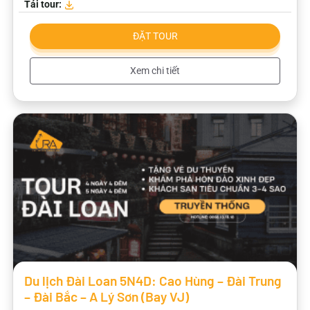
Tải tour:
ĐẶT TOUR
Xem chi tiết
Du lịch Đài Loan 5N4D: Cao Hùng – Đài Trung
– Đài Bắc – A Lý Sơn (Bay VJ)