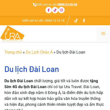
Miễn phí tư vấn:
0868.13.16.18
Chuyển
Miễn phí tư vấn:
0868.13.16.18
đến
nội
Me
dung
Trang chủ
»
Du Lịch Châu Á
»
Du lịch Đài Loan
Du lịch Đài Loan
Du lịch Đài Loan
chất lượng, giá tốt và luôn được
tặng
Sim 4G du lịch Đài Loan
chỉ có tại Ura Travel. Đài Loan,
hòn đảo xinh đẹp nằm ở Đông Á, là điểm đến du lịch hấp
dẫn với sự kết hợp hoàn hảo giữa văn hóa truyền thống
và hiện đại, phong cảnh thiên nhiên tuyệt đẹp và ẩm thực