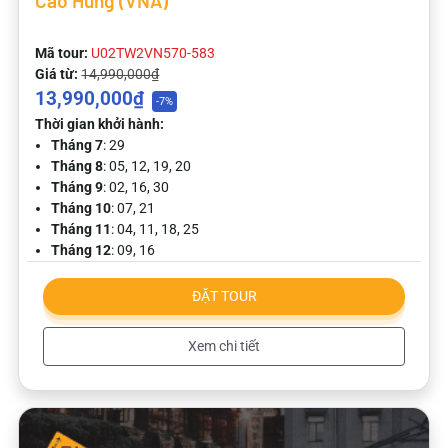
Cao Hùng (VNA)
Mã tour:
U02TW2VN570-583
Giá từ:
14,990,000₫
13,990,000₫
-7%
Thời gian khởi hành:
Tháng 7
: 29
Tháng 8
: 05, 12, 19, 20
Tháng 9
: 02, 16, 30
Tháng 10
: 07, 21
Tháng 11
: 04, 11, 18, 25
Tháng 12
: 09, 16
ĐẶT TOUR
Xem chi tiết