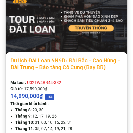
Du lịch Đài Loan 4N4D: Đài Bắc – Cao Hùng –
Đài Trung – Bảo tàng Cố Cung (Bay BR)
Mã tour:
U02TW4BR44-382
Giá từ:
17,590,000₫
14,990,000₫
-15%
Thời gian khởi hành:
Tháng 8
: 29, 30
Tháng 9
: 12, 17, 19, 26
Tháng 10
: 01, 03, 10, 15, 22, 31
Tháng 11
: 05, 07, 14, 19, 21, 28