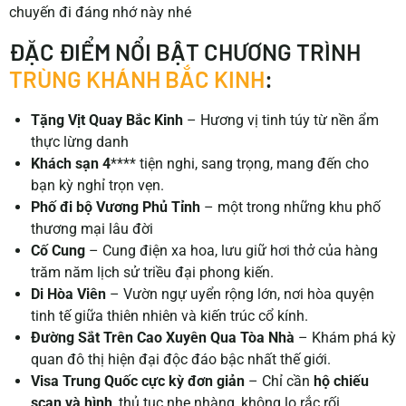
chuyến đi đáng nhớ này nhé
ĐẶC ĐIỂM NỔI BẬT CHƯƠNG TRÌNH
TRÙNG KHÁNH BẮC KINH
:
Tặng Vịt Quay Bắc Kinh
– Hương vị tinh túy từ nền ẩm
thực lừng danh
Khách sạn 4
**** tiện nghi, sang trọng, mang đến cho
bạn kỳ nghỉ trọn vẹn.
Phố đi bộ
Vương Phủ Tỉnh
–
một trong những khu phố
thương mại lâu đời
Cố Cung
– Cung điện xa hoa, lưu giữ hơi thở của hàng
trăm năm lịch sử triều đại phong kiến.
Di Hòa Viên
– Vườn ngự uyển rộng lớn, nơi hòa quyện
tinh tế giữa thiên nhiên và kiến trúc cổ kính.
Đường Sắt Trên Cao Xuyên Qua Tòa Nhà
– Khám phá kỳ
quan đô thị hiện đại độc đáo bậc nhất thế giới.
Visa Trung Quốc cực kỳ đơn giản
– Chỉ cần
hộ chiếu
scan và hình
, thủ tục nhẹ nhàng, không lo rắc rối.