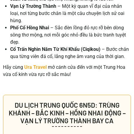
Vạn Lý Trường Thành
– Một kỳ quan vĩ đại của nhân
loại, nơi từng bước chân là một câu chuyện lịch sử oai
hùng.
Phố Cổ Hồng Nhai
– Sắc đèn lồng đỏ rực rỡ bên dòng
sông thơ mộng, nơi mỗi góc nhỏ đều là bức tranh tuyệt
đẹp.
Cổ Trấn Nghìn Năm Từ Khí Khẩu (Ciqikou)
– Bước chân
qua từng viên đá cổ, lắng nghe âm vang của thời gian.
Hãy cùng
Ura Travel
mở cánh cửa đến với một Trung Hoa
vừa cổ kính vừa rực rỡ sắc màu!
DU LỊCH TRUNG QUỐC 6N5D: TRÙNG
KHÁNH – BẮC KINH – HỒNG NHAI ĐỘNG –
VẠN LÝ TRƯỜNG THÀNH BAY CA