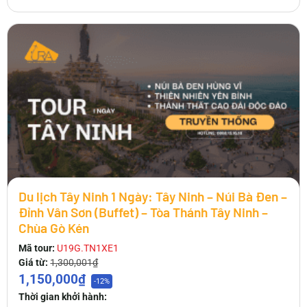
Du lịch Tây Ninh 1 Ngày: Tây Ninh – Núi Bà Đen –
Đỉnh Vân Sơn (Buffet) – Tòa Thánh Tây Ninh –
Chùa Gò Kén
Mã tour:
U19G.TN1XE1
Giá từ:
1,300,001₫
1,150,000₫
-12%
Thời gian khởi hành: