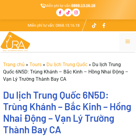
Miễn phí tư vấn:
0868.13.16.18
Chuyển
Miễn phí tư vấn:
0868.13.16.18
đến
nội
Me
dung
Trang chủ
»
Tours
»
Du lịch Trung Quốc
»
Du lịch Trung
Quốc 6N5D: Trùng Khánh – Bắc Kinh – Hồng Nhai Động –
Vạn Lý Trường Thành Bay CA
Du lịch Trung Quốc 6N5D:
Trùng Khánh – Bắc Kinh – Hồng
Nhai Động – Vạn Lý Trường
Thành Bay CA