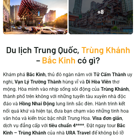
+8
Du lịch Trung Quốc,
Trùng Khánh
–
Bắc Kinh
có gì?
Khám phá
Bắc Kinh
, thủ đô ngàn năm với
Tử Cấm Thành
uy
nghi,
Vạn Lý Trường Thành
hùng vĩ và
Di Hòa Viên
thơ
mộng. Hòa mình vào nhịp sống sôi động của
Trùng Khánh
,
thành phố trên không với những tuyến tàu xuyên nhà độc
đáo và
Hồng Nhai Động
lung linh sắc đèn. Hành trình kết
nối quá khứ và hiện tại, đưa bạn chạm vào những tinh hoa
văn hóa và kiến trúc bậc nhất Trung Hoa.
Visa đơn giản
,
dịch vụ đẳng cấp với
tiêu chuẩn 4****
. Đặt ngay tour
Bắc
Kinh – Trùng Khánh
của nhà
URA Travel
để không bỏ lỡ