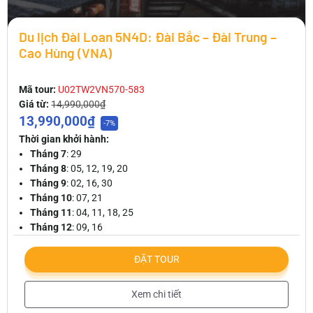
Du lịch Đài Loan 5N4D: Đài Bắc – Đài Trung –
Cao Hùng (VNA)
Mã tour:
U02TW2VN570-583
Giá từ:
14,990,000₫
13,990,000₫
-7%
Thời gian khởi hành:
Tháng 7
: 29
Tháng 8
: 05, 12, 19, 20
Tháng 9
: 02, 16, 30
Tháng 10
: 07, 21
Tháng 11
: 04, 11, 18, 25
Tháng 12
: 09, 16
ĐẶT TOUR
Xem chi tiết