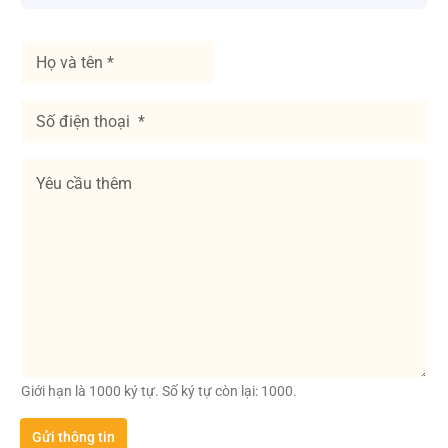
H
ọ
v
à
S
t
ố
ê
đ
n
i
Y
*
ệ
ê
n
u
t
c
h
ầ
o
u
ạ
t
i
h
*
ê
m
Giới hạn là 1000 ký tự. Số ký tự còn lại: 1000.
Gửi thông tin