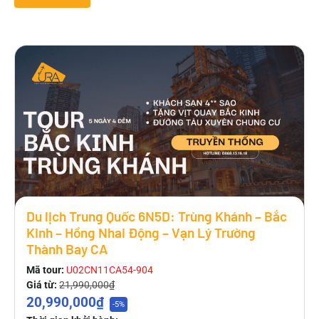
Du lịch Trung Quốc 6N5D: Trùng Khánh – Bắc
Kinh – Hồng Nhai Động – Vạn Lý Trường
Thành Bay CA
Mã tour:
U02CN11CA54-904
Giá từ:
21,990,000₫
20,990,000₫
-5%