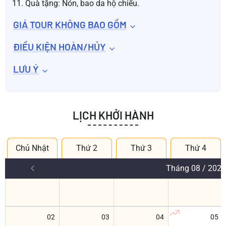
Quà tặng: Nón, bao da hộ chiếu.
GIÁ TOUR KHÔNG BAO GỒM
ĐIỀU KIỆN HOÀN/HỦY
LƯU Ý
LỊCH KHỞI HÀNH
Chủ Nhật
Thứ 2
Thứ 3
Thứ 4
Tháng 08 / 2026
02
03
04
05