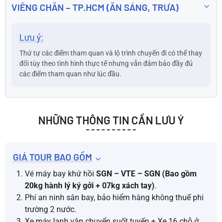
VIÊNG CHĂN – TP.HCM (ĂN SÁNG, TRƯA)
Lưu ý:
Thứ tự các điểm tham quan và lộ trình chuyến đi có thể thay
đổi tùy theo tình hình thực tế nhưng vẫn đảm bảo đầy đủ
các điểm tham quan như lúc đầu.
NHỮNG THÔNG TIN CẦN LƯU Ý
GIÁ TOUR BAO GỒM
Vé máy bay khứ hồi
SGN – VTE – SGN (Bao gồm
20kg hành lý ký gởi + 07kg xách tay)
.
Phí an ninh sân bay, bảo hiểm hàng không thuế phi
trường 2 nước.
Xe máy lạnh vận chuyển suốt tuyến + Xe 16 chỗ ở