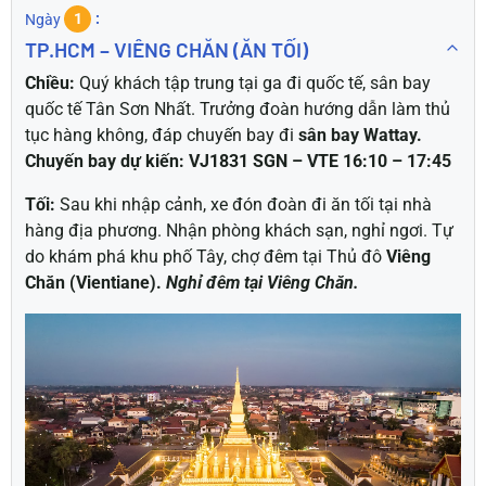
Ngày
1
TP.HCM – VIÊNG CHĂN (ĂN TỐI)
Chiều:
Quý khách tập trung tại ga đi quốc tế, sân bay
quốc tế Tân Sơn Nhất. Trưởng đoàn hướng dẫn làm thủ
tục hàng không, đáp chuyến bay đi
sân bay Wattay.
Chuyến bay dự kiến: VJ1831 SGN – VTE 16:10
– 17:45
Tối:
Sau khi nhập cảnh, xe đón đoàn đi ăn tối tại nhà
hàng địa phương.
Nhận phòng khách sạn, nghỉ ngơi.
Tự
do khám phá khu phố Tây, chợ đêm tại Thủ đô
Viêng
Chăn (Vientiane).
Nghỉ đêm tại Viêng Chăn.