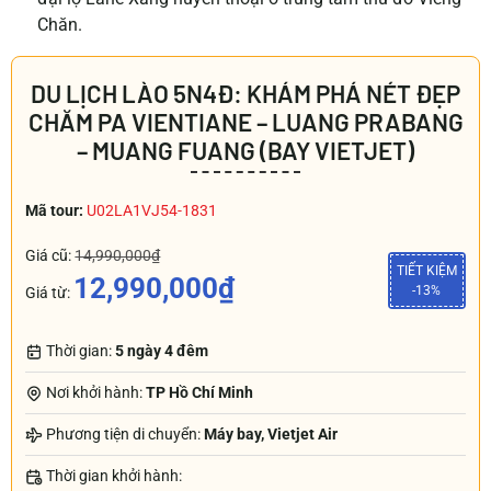
Chăn.
DU LỊCH LÀO 5N4Đ: KHÁM PHÁ NÉT ĐẸP
CHĂM PA VIENTIANE – LUANG PRABANG
– MUANG FUANG (BAY VIETJET)
Mã tour:
U02LA1VJ54-1831
Giá cũ:
14,990,000₫
TIẾT KIỆM
12,990,000₫
-13%
Giá từ:
Thời gian:
5 ngày 4 đêm
Nơi khởi hành:
TP Hồ Chí Minh
Phương tiện di chuyển:
Máy bay, Vietjet Air
Thời gian khởi hành: