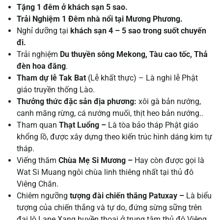
Tặng 1 đêm ở khách sạn 5 sao.
Trải Nghiệm 1 Đêm nhà nổi tại Mương Phương.
Nghỉ dưỡng tại
khách sạn 4 – 5 sao trong suốt chuyến
đi.
Trải nghiệm
Du thuyền sông Mekong, Tàu cao tốc, Thả
đèn hoa đăng
.
Tham dự lễ Tak Bat
(Lễ khất thực) –
Là nghi lễ Phật
giáo truyền thống Lào.
Thưởng thức đặc sản địa phương:
xôi gà bản nướng,
canh măng rừng, cá nướng muối, thịt heo bản nướng..
Tham quan
Thạt Luổng –
Là tòa bảo tháp Phật giáo
khổng lồ, được xây dựng theo kiến trúc hình dáng kim tự
tháp.
Viếng thăm
Chùa Mẹ Si Mương –
Hay còn được gọi là
Wat Si Muang ngôi chùa linh thiêng nhất tại thủ đô
Viêng Chăn.
Chiêm ngưỡng
tượng đài chiến thắng Patuxay –
Là biểu
tượng của chiến thắng và tự do, đứng sừng sững trên
đại lộ Lane Xang huyền thoại ở trung tâm thủ đô Viêng