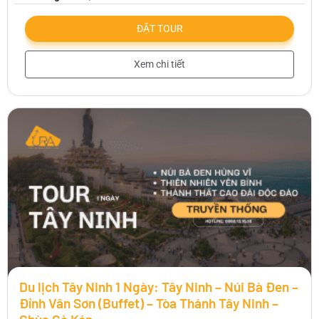
ĐẶT TOUR
Xem chi tiết
Du lịch Tây Ninh 1 Ngày: Tây Ninh – Núi Bà Đen –
Đỉnh Vân Sơn (Buffet) – Tòa Thánh Tây Ninh –