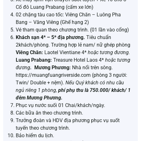
Cố đô Luang Prabang (cấm xe lớn)
02 chặng tàu cao tốc: Viêng Chăn – Luông Pha
Bang – Văng Viêng (Ghế hạng 2)
Vé tham quan theo chương trình. (01 lần vào cổng)
Khách sạn 4* – 5* địa phương.
Tiêu chuẩn
2khách/phòng. Trường hợp lẻ nam/ nữ ghép phòng
Viêng Chăn:
Laotel Vientiane 4*
hoặc tương đương.
Luang Prabang:
Treasure Hotel Laos 4*
hoặc tương
đương
.
Mương Phương:
Nhà nổi trên sông.
https://muangfuangriverside.com (phòng 3 người:
Twin/ Double + nệm).
Nếu Quý khách có nhu cầu
ngủ riêng 1 phòng,
phí phụ thu là 750.000/ khách/ 1
đêm Mương Phương.
Phục vụ nước suối 01 Chai/khách/ngày.
Các bữa ăn theo chương trình.
Trưởng đoàn và HDV địa phương phục vụ suốt
tuyến theo chương trình.
Bảo hiểm du lịch.