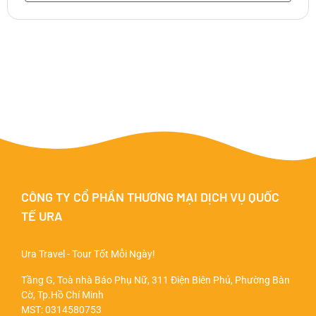
CÔNG TY CỔ PHẦN THƯƠNG MẠI DỊCH VỤ QUỐC
TẾ URA
Ura Travel - Tour Tốt Mỗi Ngày!
Tầng G, Toà nhà Báo Phụ Nữ, 311 Điện Biên Phủ, Phường Bàn
Cờ, Tp.Hồ Chí Minh
MST: 0314580753