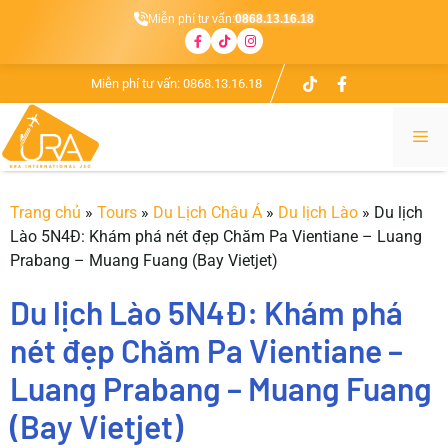
Miễn phí tư vấn:
0868.13.16.18
Chuyển
Miễn phí tư vấn:
0868.13.16.18
đến
nội
Me
dung
Trang chủ
»
Tours
»
Du Lịch Châu Á
»
Du lịch Lào
»
Du lịch
Lào 5N4Đ: Khám phá nét đẹp Chăm Pa Vientiane – Luang
Prabang – Muang Fuang (Bay Vietjet)
Du lịch Lào 5N4Đ: Khám phá
nét đẹp Chăm Pa Vientiane –
Luang Prabang – Muang Fuang
(Bay Vietjet)