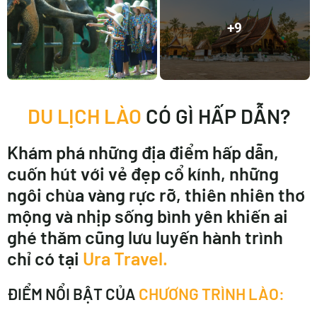
+9
DU LỊCH LÀO
CÓ GÌ HẤP DẪN?
Khám phá những địa điểm hấp dẫn,
cuốn hút với vẻ đẹp cổ kính, những
ngôi chùa vàng rực rỡ, thiên nhiên thơ
mộng và nhịp sống bình yên khiến ai
ghé thăm cũng lưu luyến hành trình
chỉ có tại
Ura Travel.
ĐIỂM NỔI BẬT CỦA
CHƯƠNG TRÌNH LÀO: