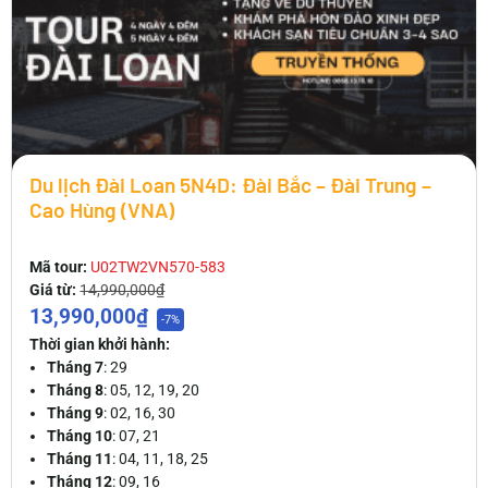
Du lịch Đài Loan 5N4D: Đài Bắc – Đài Trung –
Cao Hùng (VNA)
Mã tour:
U02TW2VN570-583
Giá từ:
14,990,000₫
13,990,000₫
-7%
Thời gian khởi hành:
Tháng 7
: 29
Tháng 8
: 05, 12, 19, 20
Tháng 9
: 02, 16, 30
Tháng 10
: 07, 21
Tháng 11
: 04, 11, 18, 25
Tháng 12
: 09, 16