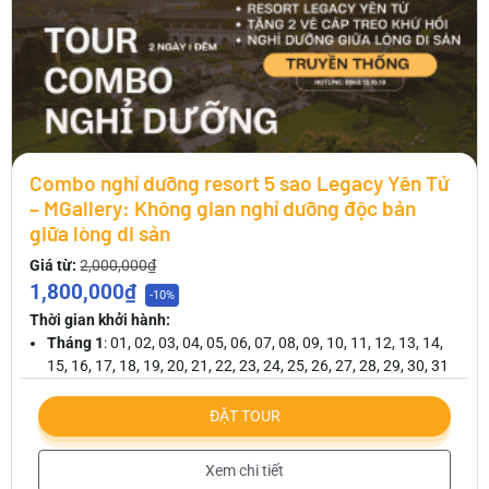
Combo nghỉ dưỡng resort 5 sao Legacy Yên Tử
– MGallery: Không gian nghỉ dưỡng độc bản
giữa lòng di sản
Giá từ:
2,000,000₫
1,800,000₫
-10%
Thời gian khởi hành:
Tháng 1
: 01, 02, 03, 04, 05, 06, 07, 08, 09, 10, 11, 12, 13, 14,
15, 16, 17, 18, 19, 20, 21, 22, 23, 24, 25, 26, 27, 28, 29, 30, 31
ĐẶT TOUR
Xem chi tiết