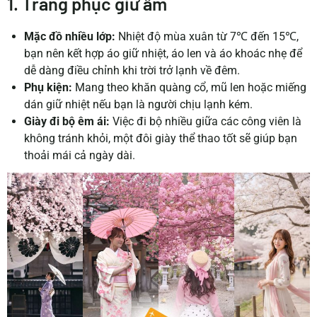
1. Trang phục giữ ấm
Mặc đồ nhiều lớp:
Nhiệt độ mùa xuân từ 7℃ đến 15℃,
bạn nên kết hợp áo giữ nhiệt, áo len và
áo khoác nhẹ
để
dễ dàng điều chỉnh khi trời trở lạnh về đêm.
Phụ kiện:
Mang theo khăn quàng cổ, mũ len hoặc miếng
dán giữ nhiệt nếu bạn là người chịu lạnh kém.
Giày đi bộ êm ái:
Việc đi bộ nhiều giữa các công viên
là
không tránh khỏi
, một đôi giày thể thao tốt sẽ giúp bạn
thoải mái cả ngày dài.