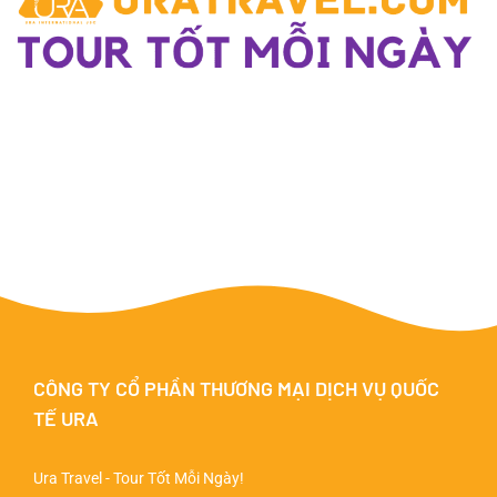
CÔNG TY CỔ PHẦN THƯƠNG MẠI DỊCH VỤ QUỐC
TẾ URA
Ura Travel - Tour Tốt Mỗi Ngày!