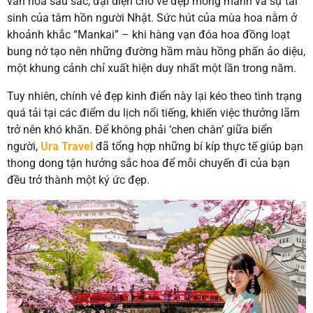
văn hóa sâu sắc, đại diện cho vẻ đẹp mong manh và sự tái
sinh của tâm hồn người Nhật. Sức hút của mùa hoa nằm ở
khoảnh khắc “Mankai” – khi hàng vạn đóa hoa đồng loạt
bung nở tạo nên những đường hầm màu hồng phấn ảo diệu,
một khung cảnh chỉ xuất hiện duy nhất một lần trong năm.
Tuy nhiên, chính vẻ đẹp kinh điển này lại kéo theo tình trạng
quá tải tại các điểm du lịch nổi tiếng, khiến việc thưởng lãm
trở nên khó khăn. Để không phải ‘chen chân’ giữa biển
người,
Ura Travel
đã tổng hợp những bí kíp thực tế giúp bạn
thong dong tận hưởng sắc hoa để
mỗi chuyến đi của bạn
đều trở thành một ký ức đẹp.