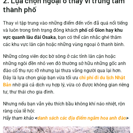
2. Lựa chọn ngoại ô thay vì trung tâm
thành phố
Thay vì tập trung vào những điểm đến vốn đã quá nổi tiếng
và luôn trong tình trạng đông khách
phố cổ Gion hay khu
vực quanh lâu đài Osaka
, bạn có thể cân nhắc ghé thăm
các khu vực lân cận hoặc những vùng ngoại ô thanh bình.
Những công viên dọc bờ sông ở các tỉnh lân cận hoặc
những ngôi đền nhỏ ven đô thường sở hữu những gốc anh
đào cổ thụ rực rỡ nhưng lại thưa vắng người qua lại hơn.
Đây là lựa chọn giúp bạn vừa tối ưu
chi phí đi du lịch Nhật
Bản
nhờ giá cả dịch vụ hợp lý, vừa có được không gian riêng
tư, thư thái cho gia đình.
Nhưng nếu bạn vẫn yêu thích bầu không khí náo nhiệt, rộn
ràng của lễ hội:
Hãy tham khảo
<
danh sách các địa điểm ngắm hoa anh đào
>