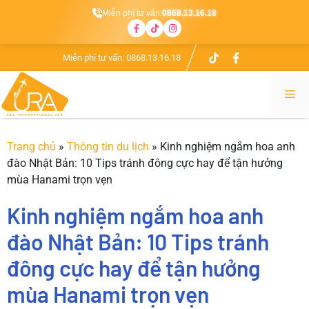
Miễn phí tư vấn:
0868.13.16.18
Chuyển
Miễn phí tư vấn:
0868.13.16.18
đến
nội
Me
dung
Trang chủ
»
Thông tin du lịch
»
Kinh nghiệm ngắm hoa anh
đào Nhật Bản: 10 Tips tránh đông cực hay để tận hưởng
mùa Hanami trọn vẹn
Kinh nghiệm ngắm hoa anh
đào Nhật Bản: 10 Tips tránh
đông cực hay để tận hưởng
mùa Hanami trọn vẹn