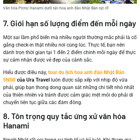
Văn hóa Picnic Hanami dưới tán hoa anh đào Nhật Bản rực rỡ
7. Giới hạn số lượng điểm đến mỗi ngày
Một sai lầm phổ biến mà nhiều người thường mắc phải là cố
gắng check-in thật nhiều nơi cùng lúc. Thực tế, bạn nên
dành trọn thời gian tại 1 đến 2 điểm chính mỗi ngày để thực
sự cảm nhận được vẻ đẹp của cảnh sắc.
Hiểu được điều này,
tour du lịch hoa anh đào Nhật Bản
5N5Đ
của Ura Travel
luôn được sắp xếp với nhịp độ vừa
phải, giúp bạn thong dong quan sát những chi tiết nhỏ nhất
của thiên nhiên và tránh được cảm giác mệt mỏi do phải di
chuyển liên tục giữa các đám đông.
8. Tôn trọng quy tắc ứng xử văn hóa
Hanami
Người Nhật rất coi trọng sự tinh tế và kỷ luật. Khi tham gia