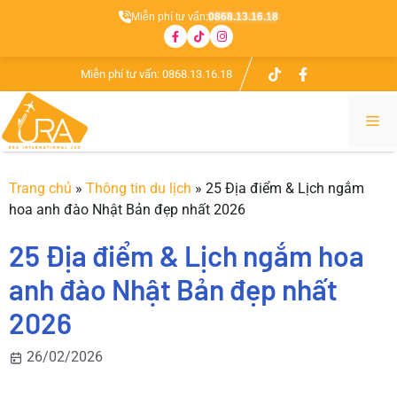
Miễn phí tư vấn:
0868.13.16.18
Chuyển
Miễn phí tư vấn:
0868.13.16.18
đến
nội
Me
dung
Trang chủ
»
Thông tin du lịch
»
25 Địa điểm & Lịch ngắm
hoa anh đào Nhật Bản đẹp nhất 2026
25 Địa điểm & Lịch ngắm hoa
anh đào Nhật Bản đẹp nhất
2026
26/02/2026