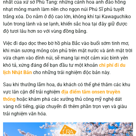
nhất của xứ sở Phù Tang: những cánh hoa anh đào hồng
nhạt mỏng manh làm nền cho ngọn núi Phú Sĩ phủ tuyết
trắng xóa. Do nằm ở độ cao lớn, không khí tại Kawaguchiko
luôn trong lành và se lạnh, khiến sắc hoa tại đây giữ được
độ tươi lâu hơn so với vùng đồng bằng.
Việc đi dạo dọc theo bờ hồ phía Bắc vào buổi sớm tinh mơ,
khi màn sương mỏng còn phủ trên mặt nước và ánh mặt trời
vừa chạm vào đỉnh núi, sẽ mang lại một cảm xúc bình yên
khó tả, xứng đáng để bạn đầu tư một khoản
chi phí đi du
lịch Nhật Bản
cho những trải nghiệm độc bản này.
Sau khi thưởng lãm hoa, du khách có thể ghé thăm các khu
vực lân cận để trải nghiệm
địa điểm tắm onsen truyền
thống
hoặc khám phá các xưởng thủ công mỹ nghệ dát
vàng nổi tiếng, giúp chuyến đi thêm phần trọn vẹn và giàu
trải nghiệm văn hóa.