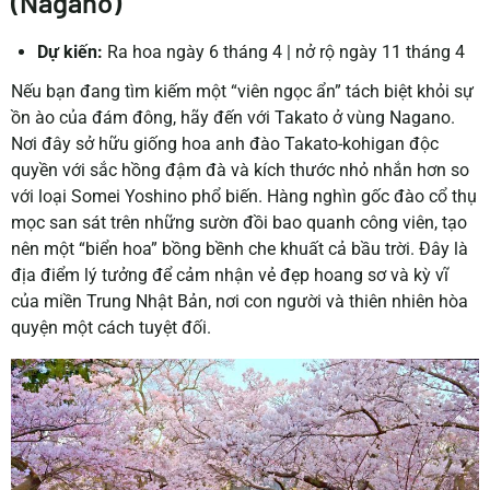
(Nagano)
Dự kiến:
Ra hoa ngày 6 tháng 4 | nở rộ ngày 11 tháng 4
Nếu bạn đang tìm kiếm một “viên ngọc ẩn” tách biệt khỏi sự
ồn ào của đám đông, hãy đến với Takato ở vùng Nagano.
Nơi đây sở hữu giống hoa anh đào Takato-kohigan độc
quyền với sắc hồng đậm đà và kích thước nhỏ nhắn hơn so
với loại Somei Yoshino phổ biến. Hàng nghìn gốc đào cổ thụ
mọc san sát trên những sườn đồi bao quanh công viên, tạo
nên một “biển hoa” bồng bềnh che khuất cả bầu trời. Đây là
địa điểm lý tưởng để cảm nhận vẻ đẹp hoang sơ và kỳ vĩ
của miền Trung Nhật Bản, nơi con người và thiên nhiên hòa
quyện một cách tuyệt đối.