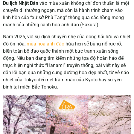
Du lịch Nhật Bản
vào mùa xuân không chỉ đơn thuần là một
chuyến đi thưởng ngoạn, mà còn là hành trình chạm vào
linh hồn của “xứ sở Phù Tang” thông qua sắc hồng mong
manh của những cánh hoa anh đào (Sakura).
Năm 2026, với sự dịch chuyển nhẹ của dòng hải lưu và nhiệt
độ ôn hòa,
mùa hoa anh đào
hứa hẹn sẽ bùng nổ rực rỡ,
biến toàn bộ đảo quốc thành một bức tranh xuân sống
động. Nếu bạn đang tìm kiếm những tọa độ hoàn hảo để
thực hiện nghi thức “Hanami”
truyền thống, bài viết này sẽ
dẫn lối bạn qua những cung đường hoa đẹp nhất, từ vẻ náo
nhiệt của Tokyo đến nét trầm mặc của Kyoto hay sự yên
bình tại miền Bắc Tohoku.