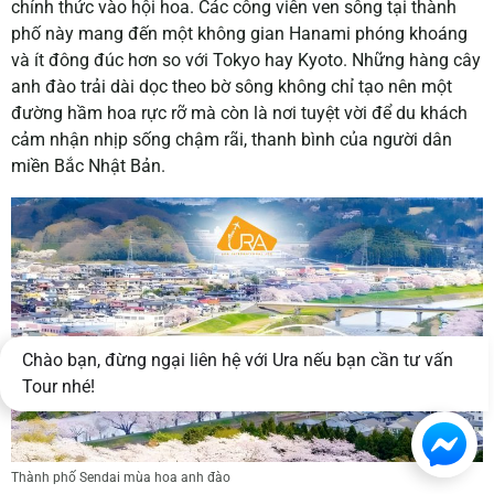
chính thức vào hội hoa. Các công viên ven sông tại thành
phố này mang đến một không gian Hanami phóng khoáng
và ít đông đúc hơn so với Tokyo hay Kyoto. Những hàng cây
anh đào trải dài dọc theo bờ sông không chỉ tạo nên một
đường hầm hoa rực rỡ mà còn là nơi tuyệt vời để du khách
cảm nhận nhịp sống chậm rãi, thanh bình của người dân
miền Bắc Nhật Bản.
Chào bạn, đừng ngại liên hệ với Ura nếu bạn cần tư vấn
Tour nhé!
Thành phố Sendai mùa hoa anh đào