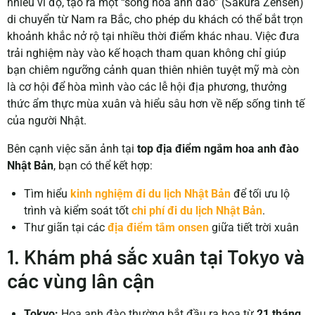
nhiều vĩ độ, tạo ra một “sóng hoa anh đào” (Sakura Zensen)
di chuyển từ Nam ra Bắc, cho phép du khách có thể bắt trọn
khoảnh khắc nở rộ tại nhiều thời điểm khác nhau. Việc đưa
trải nghiệm này vào kế hoạch tham quan không chỉ giúp
bạn chiêm ngưỡng cảnh quan thiên nhiên tuyệt mỹ mà còn
là cơ hội để hòa mình vào các lễ hội địa phương, thưởng
thức ẩm thực mùa xuân và hiểu sâu hơn về nếp sống tinh tế
của người Nhật.
Bên cạnh việc săn ảnh tại
top địa điểm ngắm hoa anh đào
Nhật Bản
, bạn có thể kết hợp:
Tìm hiểu
kinh nghiệm đi du lịch Nhật Bản
để tối ưu lộ
trình và kiểm soát tốt
chi phí đi du lịch Nhật Bản
.
Thư giãn tại các
địa điểm tắm onsen
giữa tiết trời xuân
1. Khám phá sắc xuân tại Tokyo và
các vùng lân cận
Tokyo:
Hoa anh đào thường bắt đầu ra hoa từ
21 tháng