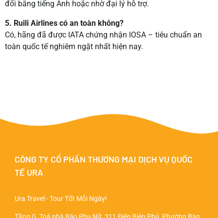
đổi bằng tiếng Anh hoặc nhờ đại lý hỗ trợ.
5. Ruili Airlines có an toàn không?
Có, hãng đã được IATA chứng nhận IOSA – tiêu chuẩn an
toàn quốc tế nghiêm ngặt nhất hiện nay.
CÔNG TY CỔ PHẦN THƯƠNG MẠI DỊCH VỤ QUỐC
TẾ URA
Ura Travel - Tour Tốt Mỗi Ngày!
Tầng G, Toà nhà Báo Phụ Nữ, 311 Điện Biên Phủ, Phường Bàn