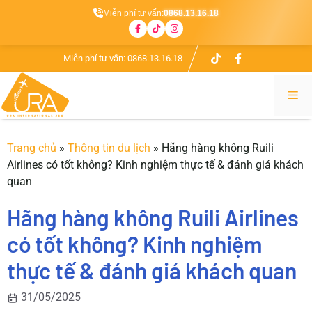
Miễn phí tư vấn:
0868.13.16.18
Chuyển
Miễn phí tư vấn:
0868.13.16.18
đến
nội
Me
dung
Trang chủ
»
Thông tin du lịch
»
Hãng hàng không Ruili
Airlines có tốt không? Kinh nghiệm thực tế & đánh giá khách
quan
Hãng hàng không Ruili Airlines
có tốt không? Kinh nghiệm
thực tế & đánh giá khách quan
31/05/2025