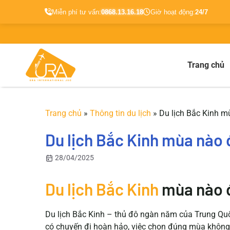
Miễn phí tư vấn:
0868.13.16.18
Giờ hoạt động:
24/7
Chuyển
đến
nội
Trang chủ
dung
Trang chủ
»
Thông tin du lịch
»
Du lịch Bắc Kinh mù
Du lịch Bắc Kinh mùa nào đ
28/04/2025
Du lịch Bắc Kinh
mùa nào đẹ
Du lịch Bắc Kinh – thủ đô ngàn năm của Trung Quốc
có chuyến đi hoàn hảo, việc chọn đúng mùa không 