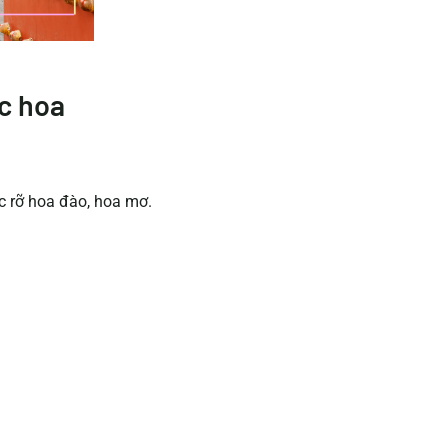
ắc hoa
ực rỡ hoa đào, hoa mơ.