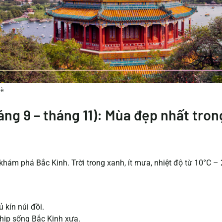
Hè
áng 9 – tháng 11): Mùa đẹp nhất tro
khám phá Bắc Kinh. Trời trong xanh, ít mưa, nhiệt độ từ 10°C – 
 kín núi đồi.
ịp sống Bắc Kinh xưa.