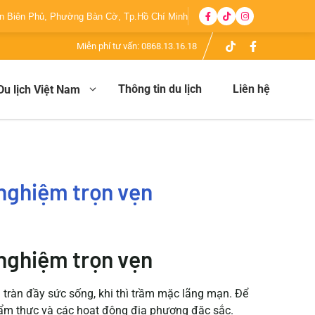
ện Biên Phủ, Phường Bàn Cờ, Tp.Hồ Chí Minh
Miễn phí tư vấn:
0868.13.16.18
Thông tin du lịch
Liên hệ
Du lịch Việt Nam
 nghiệm trọn vẹn
 nghiệm trọn vẹn
 tràn đầy sức sống, khi thì trầm mặc lãng mạn. Để
 ẩm thực và các hoạt động địa phương đặc sắc.