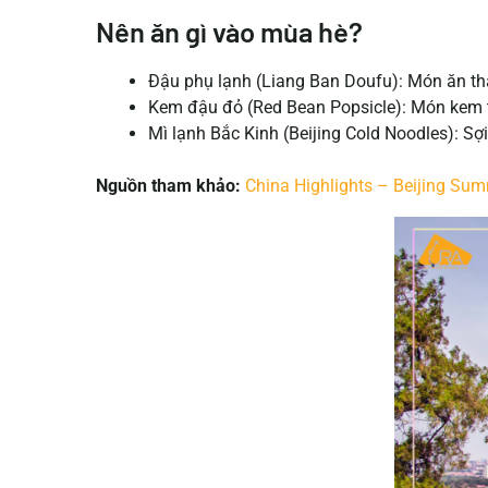
Nên ăn gì vào mùa hè?
Đậu phụ lạnh (Liang Ban Doufu): Món ăn tha
Kem đậu đỏ (Red Bean Popsicle): Món kem t
Mì lạnh Bắc Kinh (Beijing Cold Noodles): Sợi
Nguồn tham khảo:
China Highlights – Beijing Sum