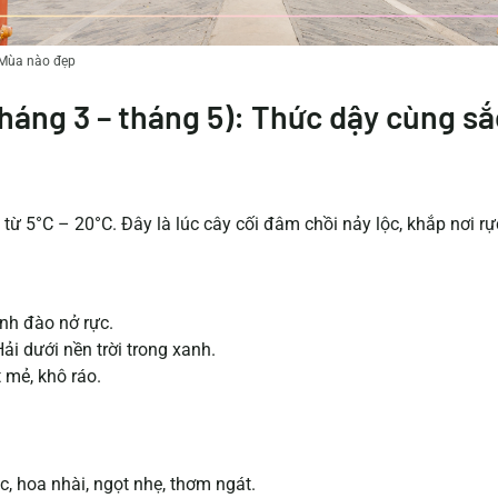
 Mùa nào đẹp
háng 3 – tháng 5): Thức dậy cùng s
từ 5°C – 20°C. Đây là lúc cây cối đâm chồi nảy lộc, khắp nơi r
nh đào nở rực.
 dưới nền trời trong xanh.
 mẻ, khô ráo.
 hoa nhài, ngọt nhẹ, thơm ngát.