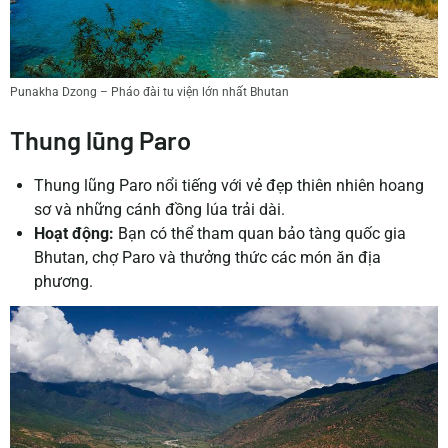
Punakha Dzong – Pháo đài tu viện lớn nhất Bhutan
Thung lũng Paro
Thung lũng Paro nổi tiếng với vẻ đẹp thiên nhiên hoang
sơ và những cánh đồng lúa trải dài.
Hoạt động:
Bạn có thể tham quan bảo tàng quốc gia
Bhutan, chợ Paro và thưởng thức các món ăn địa
phương.