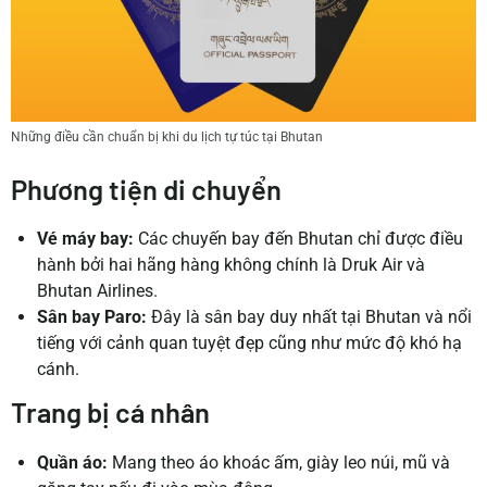
Những điều cần chuẩn bị khi du lịch tự túc tại Bhutan
Phương tiện di chuyển
Vé máy bay:
Các chuyến bay đến Bhutan chỉ được điều
hành bởi hai hãng hàng không chính là Druk Air và
Bhutan Airlines.
Sân bay Paro:
Đây là sân bay duy nhất tại Bhutan và nổi
tiếng với cảnh quan tuyệt đẹp cũng như mức độ khó hạ
cánh.
Trang bị cá nhân
Quần áo:
Mang theo áo khoác ấm, giày leo núi, mũ và