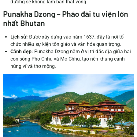
đường sẽ không làm bạn thất vọng.
Punakha Dzong – Pháo đài tu viện lớn
nhất Bhutan
Lịch sử:
Được xây dựng vào năm 1637, đây là nơi tổ
chức nhiều sự kiện tôn giáo và văn hóa quan trọng.
Cảnh đẹp:
Punakha Dzong nằm ở vị trí đắc địa giữa hai
con sông Pho Chhu và Mo Chhu, tạo nên khung cảnh
hùng vĩ và thơ mộng.