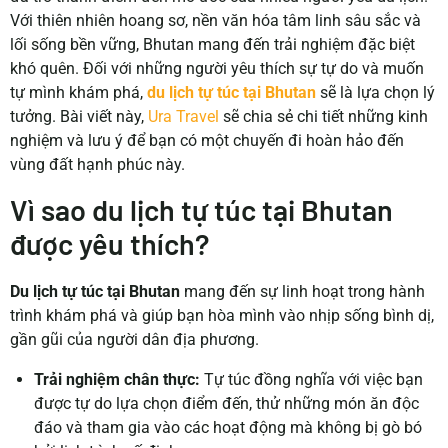
Với thiên nhiên hoang sơ, nền văn hóa tâm linh sâu sắc và
lối sống bền vững, Bhutan mang đến trải nghiệm đặc biệt
khó quên. Đối với những người yêu thích sự tự do và muốn
tự mình khám phá,
du lịch tự túc tại Bhutan
sẽ là lựa chọn lý
tưởng. Bài viết này,
Ura Travel
sẽ chia sẻ chi tiết những kinh
nghiệm và lưu ý để bạn có một chuyến đi hoàn hảo đến
vùng đất hạnh phúc này.
Vì sao du lịch tự túc tại Bhutan
được yêu thích?
Du lịch tự túc tại Bhutan
mang đến sự linh hoạt trong hành
trình khám phá và giúp bạn hòa mình vào nhịp sống bình dị,
gần gũi của người dân địa phương.
Trải nghiệm chân thực:
Tự túc đồng nghĩa với việc bạn
được tự do lựa chọn điểm đến, thử những món ăn độc
đáo và tham gia vào các hoạt động mà không bị gò bó