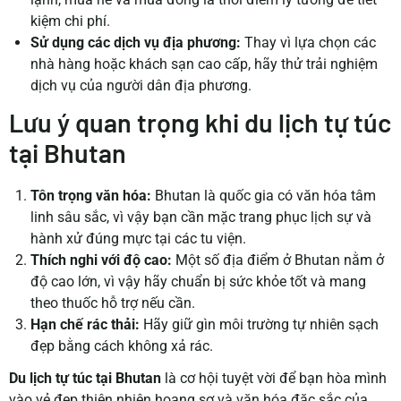
kiệm chi phí.
Sử dụng các dịch vụ địa phương:
Thay vì lựa chọn các
nhà hàng hoặc khách sạn cao cấp, hãy thử trải nghiệm
dịch vụ của người dân địa phương.
Lưu ý quan trọng khi du lịch tự túc
tại Bhutan
Tôn trọng văn hóa:
Bhutan là quốc gia có văn hóa tâm
linh sâu sắc, vì vậy bạn cần mặc trang phục lịch sự và
hành xử đúng mực tại các tu viện.
Thích nghi với độ cao:
Một số địa điểm ở Bhutan nằm ở
độ cao lớn, vì vậy hãy chuẩn bị sức khỏe tốt và mang
theo thuốc hỗ trợ nếu cần.
Hạn chế rác thải:
Hãy giữ gìn môi trường tự nhiên sạch
đẹp bằng cách không xả rác.
Du lịch tự túc tại Bhutan
là cơ hội tuyệt vời để bạn hòa mình
vào vẻ đẹp thiên nhiên hoang sơ và văn hóa đặc sắc của