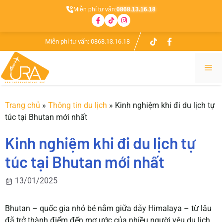
Miễn phí tư vấn:
0868.13.16.18
Chuyển
Miễn phí tư vấn:
0868.13.16.18
đến
nội
Me
dung
Trang chủ
»
Thông tin du lịch
»
Kinh nghiệm khi đi du lịch tự
túc tại Bhutan mới nhất
Kinh nghiệm khi đi du lịch tự
túc tại Bhutan mới nhất
13/01/2025
Bhutan – quốc gia nhỏ bé nằm giữa dãy Himalaya – từ lâu
đã trở thành điểm đến mơ ước của nhiều người yêu du lịch.