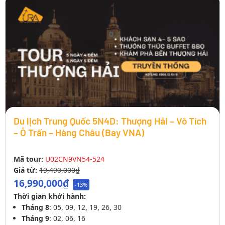
Du lịch Trung Quốc 5N4D: Thượng Hải – Vô Tích
– Ô Trấn – Hàng Châu (Bay VNA)
Mã tour:
U02CN9VN54-524
Giá từ:
19,490,000₫
16,990,000₫
-13%
Thời gian khởi hành:
Tháng 8
: 05, 09, 12, 19, 26, 30
Tháng 9
: 02, 06, 16