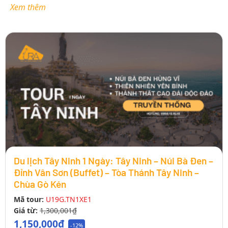
Xem thêm
Du lịch Tây Ninh 1 Ngày: Tây Ninh – Núi Bà Đen –
Đỉnh Vân Sơn (Buffet) – Tòa Thánh Tây Ninh –
Chùa Gò Kén
Mã tour:
U19G.TN1XE1
Giá từ:
1,300,001₫
1,150,000₫
-12%