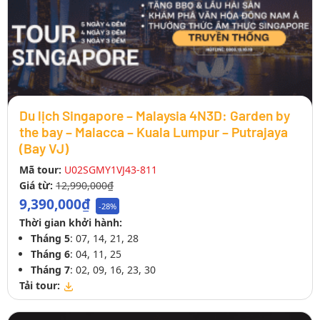
Du lịch Singapore – Malaysia 4N3D: Garden by
the bay – Malacca – Kuala Lumpur – Putrajaya
(Bay VJ)
Mã tour:
U02SGMY1VJ43-811
Giá từ:
12,990,000₫
9,390,000₫
-28%
Thời gian khởi hành:
Tháng 5
: 07, 14, 21, 28
Tháng 6
: 04, 11, 25
Tháng 7
: 02, 09, 16, 23, 30
Tải tour: