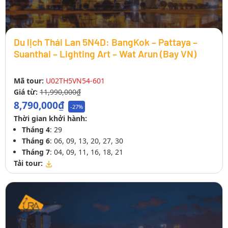
Du lịch Thái Lan 5N4D: BangKok – Pattaya –
Suanthai – Lighting Art – Wat Arun (Bay VN)
Mã tour:
U02TH5VN54-601
Giá từ:
11,990,000₫
8,790,000₫
-27%
Thời gian khởi hành:
Tháng 4
: 29
Tháng 6
: 06, 09, 13, 20, 27, 30
Tháng 7
: 04, 09, 11, 16, 18, 21
Tải tour: