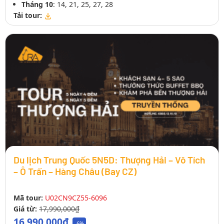
Tháng 10
: 14, 21, 25, 27, 28
Tải tour:
Du lịch Trung Quốc 5N5D: Thượng Hải – Vô Tích
– Ô Trấn – Hàng Châu (Bay CZ)
Mã tour:
U02CN9CZ55-6096
Giá từ:
17,990,000₫
16,990,000₫
-6%