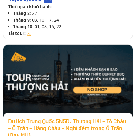
Thời gian khởi hành:
Tháng 8
: 27
Tháng 9
: 03, 10, 17, 24
Tháng 10
: 01, 08, 15, 22
Tải tour:
Du lịch Trung Quốc 5N5D: Thượng Hải – Tô Châu
– Ô Trấn – Hàng Châu – Nghỉ đêm trong Ô Trấn
(Bay MU)