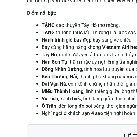
giữ những cảm xúc và kỷ niệm khó quên.
Hãy cùn
Điểm nổi bật:
TẶNG
dạo thuyền Tây Hồ thơ mộng.
TẶNG
thưởng thức lẩu Thượng Hải đặc sắc.
Hành trình giờ bay đẹp
bay sáng về chiều.
Bay cùng hãng hàng không
Vietnam Airline
Tây Hồ
, mặt nước yên ả tựa bức tranh thủy 
Hàn Sơn Tự
, trầm mặc uy nghiêm giữa ngh
Đồng Nhân Đường
, tinh hoa lưu truyền qua 
Bến Thượng Hải
, thành phố không ngủ rực 
Đại Vận Hà
, con kênh chứng nhân thời gian 
Miếu Thành Hoàng
, linh thiêng giữa lòng t
Vô Tích
, xanh biếc, tĩnh lặng giữa thiên nh
Ô Trấn
, đèn lồng đỏ soi bóng, thời gian ngừ
Nghỉ ngơi ở khách sạn
4 sao
tiện nghi hoàn 
LỘ T