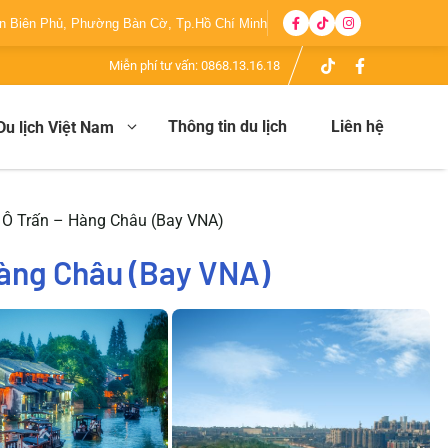
ện Biên Phủ, Phường Bàn Cờ, Tp.Hồ Chí Minh
Miễn phí tư vấn:
0868.13.16.18
Thông tin du lịch
Liên hệ
Du lịch Việt Nam
– Ô Trấn – Hàng Châu (Bay VNA)
 Hàng Châu (Bay VNA)