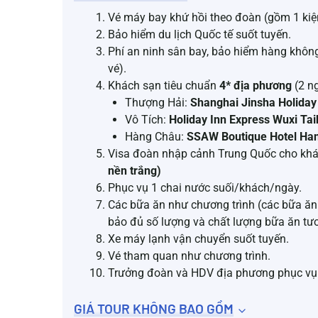
Vé máy bay khứ hồi theo đoàn (gồm 1 kiệ
Bảo hiểm du lịch Quốc tế suốt tuyến.
Phí an ninh sân bay, bảo hiểm hàng không 
vé).
Khách sạn tiêu chuẩn
4* địa phương
(2 n
Thượng Hải:
Shanghai Jinsha Holiday
Vô Tích:
Holiday Inn Express Wuxi Tai
Hàng Châu:
SSAW Boutique Hotel Han
Visa đoàn nhập cảnh Trung Quốc cho kh
nền trắng)
Phục vụ 1 chai nước suối/khách/ngày.
Các bữa ăn như chương trình (các bữa ăn 
bảo đủ số lượng và chất lượng bữa ăn t
Xe máy lạnh vận chuyển suốt tuyến.
Vé tham quan như chương trình.
Trưởng đoàn và HDV địa phương phục vụ s
GIÁ TOUR KHÔNG BAO GỒM