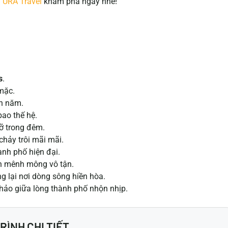
g
URA Travel
khám phá ngay nhé!
s
.
mặc.
ìn năm.
bao thế hệ.
rỡ trong đêm.
chảy trôi mãi mãi.
hành phố hiện đại.
iên mênh mông vô tận.
ng lại nơi dòng sông hiền hòa.
hảo giữa lòng thành phố nhộn nhịp.
RÌNH CHI TIẾT