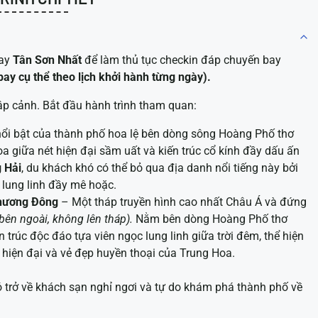
bay
Tân Sơn Nhất
để làm thủ tục checkin đáp chuyến bay
bay cụ thể theo lịch khởi hành từng ngày).
ập cảnh. Bắt đầu hành trình tham quan:
ổi bật của thành phố hoa lệ bên dòng sông Hoàng Phố thơ
oa giữa nét hiện đại sầm uất và kiến trúc cổ kính đầy dấu ấn
 Hải
, du khách khó có thể bỏ qua địa danh nổi tiếng này bởi
 lung linh đầy mê hoặc.
Phương Đông
– Một tháp truyền hình cao nhất Châu Á và đứng
ên ngoài, không lên tháp).
Nằm bên dòng Hoàng Phố thơ
n trúc độc đáo tựa viên ngọc lung linh giữa trời đêm, thể hiện
 hiện đại và vẻ đẹp huyền thoại của Trung Hoa.
 trở về khách sạn nghỉ ngơi và tự do khám phá thành phố về