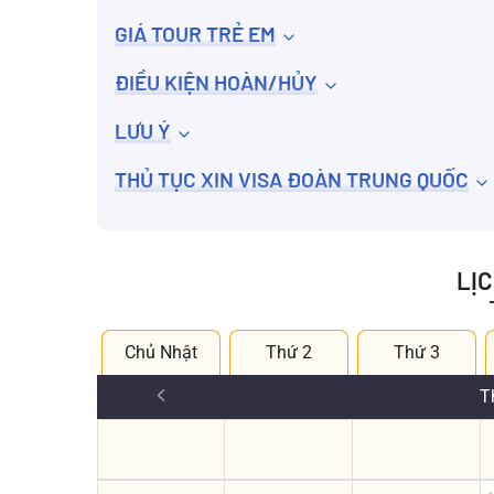
GIÁ TOUR TRẺ EM
ĐIỀU KIỆN HOÀN/HỦY
LƯU Ý
THỦ TỤC XIN VISA ĐOÀN TRUNG QUỐC
LỊ
Chủ Nhật
Thứ 2
Thứ 3
T