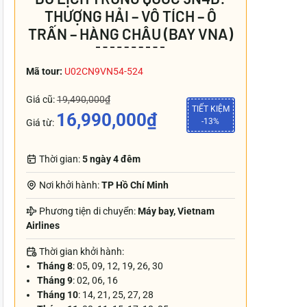
THƯỢNG HẢI – VÔ TÍCH – Ô
TRẤN – HÀNG CHÂU (BAY VNA)
Mã tour:
U02CN9VN54-524
Giá cũ:
19,490,000₫
TIẾT KIỆM
16,990,000₫
-13%
Giá từ:
Thời gian:
5 ngày 4 đêm
Nơi khởi hành:
TP Hồ Chí Minh
Phương tiện di chuyển:
Máy bay, Vietnam
Airlines
Thời gian khởi hành:
Tháng 8
: 05, 09, 12, 19, 26, 30
Tháng 9
: 02, 06, 16
Tháng 10
: 14, 21, 25, 27, 28