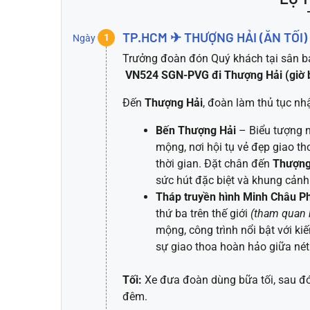
TP.HCM ✈ THƯỢNG HẢI (ĂN TỐI)
Ngày
1
Trưởng đoàn đón Quý khách tại sân 
VN524 SGN-PVG
đi Thượng Hải (giờ 
Đến
Thượng Hải
, đoàn làm thủ tục nh
Bến Thượng Hải
– Biểu tượng n
mộng, nơi hội tụ vẻ đẹp giao th
thời gian. Đặt chân đến
Thượng
sức hút đặc biệt và khung cảnh
Tháp truyền hình Minh Châu 
thứ ba trên thế giới
(tham quan b
mộng, công trình nổi bật với kiế
sự giao thoa hoàn hảo giữa nét
Tối:
Xe đưa đoàn dùng bữa tối, sau đó
đêm.