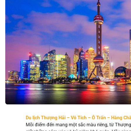
Du lịch Thượng Hải – Vô Tích – Ô Trấn – Hàng Ch
Mỗi điểm đến mang một sắc màu riêng, từ Thượng H