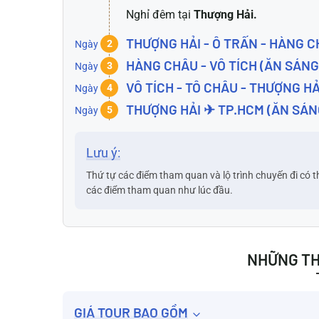
Nghỉ đêm tại
Thượng Hải.
THƯỢNG HẢI - Ô TRẤN - HÀNG C
Ngày
2
HÀNG CHÂU - VÔ TÍCH (ĂN SÁNG
Ngày
3
VÔ TÍCH - TÔ CHÂU - THƯỢNG H
Ngày
4
THƯỢNG HẢI ✈ TP.HCM (ĂN SÁN
Ngày
5
Lưu ý:
Thứ tự các điểm tham quan và lộ trình chuyến đi có t
các điểm tham quan như lúc đầu.
NHỮNG TH
GIÁ TOUR BAO GỒM