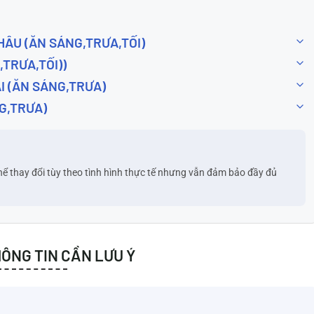
HÂU (ĂN SÁNG,TRƯA,TỐI)
,TRƯA,TỐI))
ẢI (ĂN SÁNG,TRƯA)
G,TRƯA)
hể thay đổi tùy theo tình hình thực tế nhưng vẫn đảm bảo đầy đủ
ÔNG TIN CẦN LƯU Ý