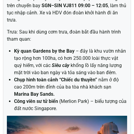
trên chuyến bay
SGN–
SIN
VJ
81
1
09:0
0
–
12:
05
, làm thủ
tục nhập cảnh. Xe và HDV đón đoàn khởi hành đi ă
n
trưa.
Trưa: Sau khi dùng cơm trưa, đoàn bắt đầu hành trình
tham quan:
Kỳ quan
Gardens by the Bay
–
đây là khu vườn nhân
tạo rộng hơn 100ha, có hơn 250.000 loài thực vật
quý hiếm, với các
Siêu cây
khổng lồ lấy năng lượng
mặt trời vào ban ngày và tỏa sáng vào ban đêm.
Chụp hình toàn cảnh “Chiếc du thuyền”
nằm ở độ
cao 200m trên đỉnh của ba tòa nhà khách sạn
Marina Bay Sands.
Công viên sư tử biển
(Merlion Park) – biểu tượng của
đất nước Singapore.