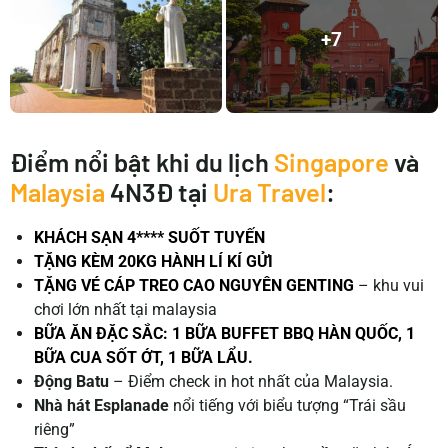
+7
Điểm nổi bật khi du lịch
Singapore
và
Malaysia
4N3Đ tại
Ura Travel
:
KHÁCH SẠN 4**** SUỐT TUYẾN
TẶNG KÈM 20KG HÀNH LÍ KÍ GỬI
TẶNG VÉ CÁP TREO CAO NGUYÊN GENTING
– khu vui
chơi lớn nhất tại malaysia
BỮA ĂN ĐẶC SẮC: 1 BỮA BUFFET BBQ HÀN QUỐC, 1
BỮA CUA SỐT ỚT, 1 BỮA LẨU.
Động Batu
– Điểm check in hot nhất của Malaysia.
Nhà hát Esplanade
nổi tiếng với biểu tượng “Trái sầu
riêng”