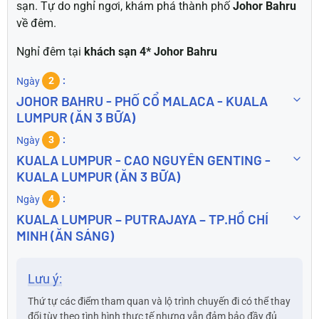
sạn. Tự do nghỉ ngơi, khám phá thành phố
Johor Bahru
về đêm.
Nghỉ đêm tại
khách sạn 4* Johor Bahru
Ngày
2
JOHOR BAHRU - PHỐ CỔ MALACA - KUALA
LUMPUR (ĂN 3 BỮA)
Ngày
3
KUALA LUMPUR - CAO NGUYÊN GENTING -
KUALA LUMPUR (ĂN 3 BỮA)
Ngày
4
KUALA LUMPUR – PUTRAJAYA – TP.HỒ CHÍ
MINH (ĂN SÁNG)
Lưu ý:
Thứ tự các điểm tham quan và lộ trình chuyến đi có thể thay
đổi tùy theo tình hình thực tế nhưng vẫn đảm bảo đầy đủ