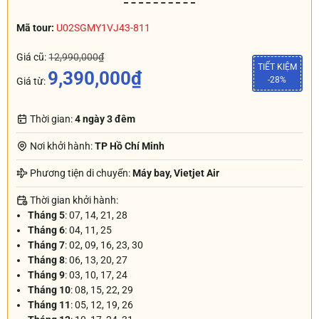
Mã tour:
U02SGMY1VJ43-811
Giá cũ:
12,990,000₫
TIẾT KIỆM
9,390,000₫
-28%
Giá từ:
Thời gian:
4 ngày 3 đêm
Nơi khởi hành:
TP Hồ Chí Minh
Phương tiện di chuyển:
Máy bay, Vietjet Air
Thời gian khởi hành:
Tháng 5
: 07, 14, 21, 28
Tháng 6
: 04, 11, 25
Tháng 7
: 02, 09, 16, 23, 30
Tháng 8
: 06, 13, 20, 27
Tháng 9
: 03, 10, 17, 24
Tháng 10
: 08, 15, 22, 29
Tháng 11
: 05, 12, 19, 26