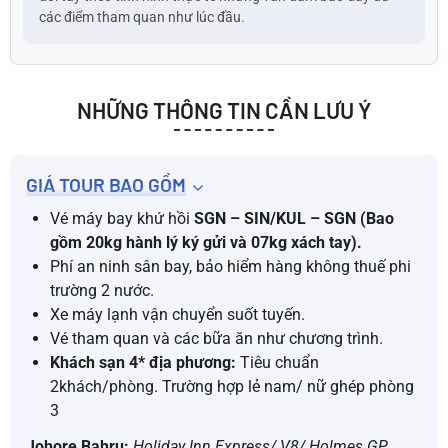
các điểm tham quan như lúc đầu.
NHỮNG THÔNG TIN CẦN LƯU Ý
GIÁ TOUR BAO GỒM
Vé máy bay khứ hồi
SGN – SIN/KUL – SGN (Bao
gồm 20kg hành lý ký gửi và 07kg xách tay).
Phí an ninh sân bay, bảo hiểm hàng không thuế phi
trường 2 nước.
Xe máy lạnh vận chuyển suốt tuyến.
Vé tham quan và các bữa ăn như chương trình.
Khách sạn 4* địa phương:
Tiêu chuẩn
2khách/phòng. Trường hợp lẻ nam/ nữ ghép phòng
3
Johore Bahru:
Holiday Inn Express/ V8/ Holmes GP