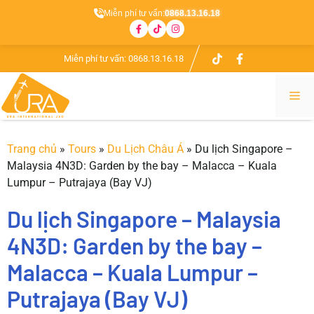
Miễn phí tư vấn:
0868.13.16.18
Chuyển
Miễn phí tư vấn:
0868.13.16.18
đến
nội
Me
dung
Trang chủ
»
Tours
»
Du Lịch Châu Á
»
Du lịch Singapore –
Malaysia 4N3D: Garden by the bay – Malacca – Kuala
Lumpur – Putrajaya (Bay VJ)
Du lịch Singapore – Malaysia
4N3D: Garden by the bay –
Malacca – Kuala Lumpur –
Putrajaya (Bay VJ)