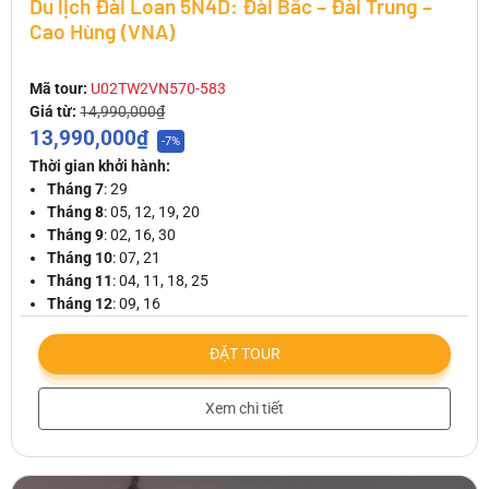
Du lịch Đài Loan 5N4D: Đài Bắc – Đài Trung –
Cao Hùng (VNA)
Mã tour:
U02TW2VN570-583
Giá từ:
14,990,000₫
13,990,000₫
-7%
Thời gian khởi hành:
Tháng 7
: 29
Tháng 8
: 05, 12, 19, 20
Tháng 9
: 02, 16, 30
Tháng 10
: 07, 21
Tháng 11
: 04, 11, 18, 25
Tháng 12
: 09, 16
ĐẶT TOUR
Xem chi tiết