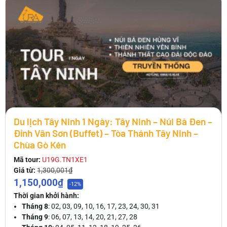
Du lịch Tây Ninh 1 Ngày: Tây Ninh – Núi Bà Đen –
Đỉnh Vân Sơn (Buffet) – Tòa Thánh Tây Ninh –
Chùa Gò Kén
Mã tour:
U19G.TN1XE1
Giá từ:
1,300,001₫
1,150,000₫
-12%
Thời gian khởi hành:
Tháng 8
: 02, 03, 09, 10, 16, 17, 23, 24, 30, 31
Tháng 9
: 06, 07, 13, 14, 20, 21, 27, 28