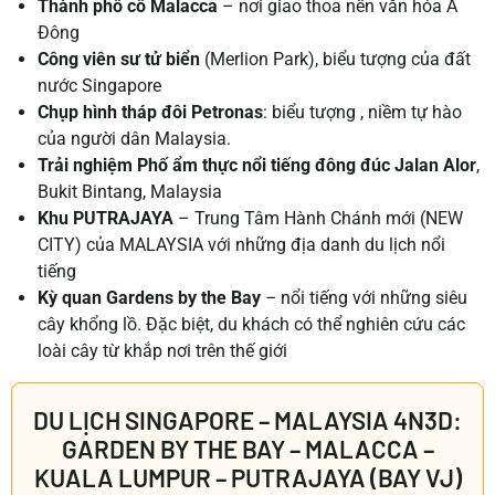
Thành phố cổ Malacca
– nơi giao thoa nền văn hóa Á
Đông
Công viên sư tử biển
(Merlion Park), biểu tượng của đất
nước Singapore
Chụp hình tháp đôi Petronas
: biểu tượng , niềm tự hào
của người dân Malaysia.
Trải nghiệm Phố ẩm thực nổi tiếng đông đúc Jalan Alor
,
Bukit Bintang, Malaysia
Khu
PUTRAJAYA
– Trung Tâm Hành Chánh mới (NEW
CITY) của MALAYSIA với những địa danh du lịch nổi
tiếng
Kỳ quan
Gardens by the Bay
–
nổi tiếng với những siêu
cây khổng lồ. Đặc biệt, du khách có thể nghiên cứu các
loài cây từ khắp nơi trên thế giới
DU LỊCH SINGAPORE – MALAYSIA 4N3D:
GARDEN BY THE BAY – MALACCA –
KUALA LUMPUR – PUTRAJAYA (BAY VJ)