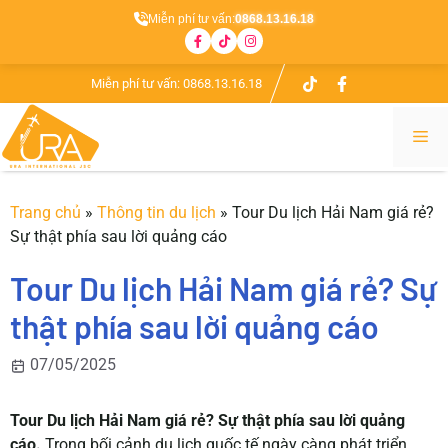
Miễn phí tư vấn:
0868.13.16.18
Chuyển
Miễn phí tư vấn:
0868.13.16.18
đến
nội
Me
dung
Trang chủ
»
Thông tin du lịch
»
Tour Du lịch Hải Nam giá rẻ?
Sự thật phía sau lời quảng cáo
Tour Du lịch Hải Nam giá rẻ? Sự
thật phía sau lời quảng cáo
07/05/2025
Tour Du lịch Hải Nam giá rẻ? Sự thật phía sau lời quảng
cáo.
Trong bối cảnh du lịch quốc tế ngày càng phát triển,