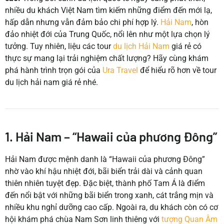
nhiều du khách Việt Nam tìm kiếm những điểm đến mới lạ,
hấp dẫn nhưng vẫn đảm bảo chi phí hợp lý.
Hải Nam
, hòn
đảo nhiệt đới của Trung Quốc, nổi lên như một lựa chọn lý
tưởng.
Tuy nhiên, liệu các tour
du lịch Hải Nam
giá rẻ có
thực sự mang lại trải nghiệm chất lượng?
Hãy cùng khám
phá hành trình trọn gói của
Ura Travel
để hiểu rõ hơn về tour
du lịch hải nam giá rẻ nhé.
1. Hải Nam – “Hawaii của phương Đông”
Hải Nam được mệnh danh là “Hawaii của phương Đông”
nhờ vào khí hậu nhiệt đới, bãi biển trải dài và cảnh quan
thiên nhiên tuyệt đẹp.
Đặc biệt, thành phố Tam Á là điểm
đến nổi bật với những bãi biển trong xanh, cát trắng mịn và
nhiều khu nghỉ dưỡng cao cấp.
Ngoài ra, du khách còn có cơ
hội khám phá chùa Nam Sơn linh thiêng với
tượng Quan Âm