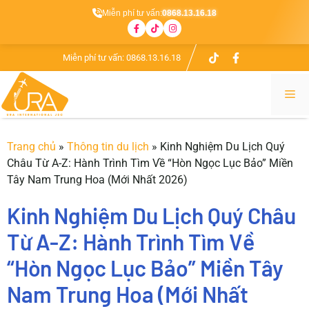
Miễn phí tư vấn:
0868.13.16.18
Chuyển
Miễn phí tư vấn:
0868.13.16.18
đến
nội
Me
dung
Trang chủ
»
Thông tin du lịch
»
Kinh Nghiệm Du Lịch Quý
Châu Từ A-Z: Hành Trình Tìm Về “Hòn Ngọc Lục Bảo” Miền
Tây Nam Trung Hoa (Mới Nhất 2026)
Kinh Nghiệm Du Lịch Quý Châu
Từ A-Z: Hành Trình Tìm Về
“Hòn Ngọc Lục Bảo” Miền Tây
Nam Trung Hoa (Mới Nhất