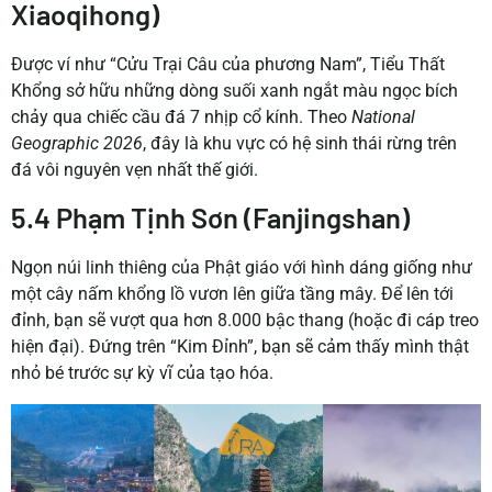
Xiaoqihong)
Được ví như “Cửu Trại Câu của phương Nam”, Tiểu Thất
Khổng sở hữu những dòng suối xanh ngắt màu ngọc bích
chảy qua chiếc cầu đá 7 nhịp cổ kính. Theo
National
Geographic 2026
, đây là khu vực có hệ sinh thái rừng trên
đá vôi nguyên vẹn nhất thế giới.
5.4 Phạm Tịnh Sơn (Fanjingshan)
Ngọn núi linh thiêng của Phật giáo với hình dáng giống như
một cây nấm khổng lồ vươn lên giữa tầng mây. Để lên tới
đỉnh, bạn sẽ vượt qua hơn 8.000 bậc thang (hoặc đi cáp treo
hiện đại). Đứng trên “Kim Đỉnh”, bạn sẽ cảm thấy mình thật
nhỏ bé trước sự kỳ vĩ của tạo hóa.