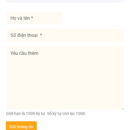
H
ọ
v
à
S
t
ố
ê
đ
n
i
Y
*
ệ
ê
n
u
t
c
h
ầ
o
u
ạ
t
i
h
*
ê
m
Giới hạn là 1000 ký tự. Số ký tự còn lại: 1000.
Gửi thông tin