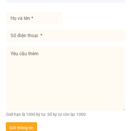
H
ọ
v
à
S
t
ố
ê
đ
n
i
Y
*
ệ
ê
n
u
t
c
h
ầ
o
u
ạ
t
i
h
*
ê
m
Giới hạn là 1000 ký tự. Số ký tự còn lại: 1000.
Gửi thông tin