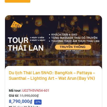
Du lịch Thái Lan 5N4D: BangKok – Pattaya –
Suanthai – Lighting Art – Wat Arun (Bay VN)
Mã tour:
U02TH5VN54-601
Giá từ:
11,990,000₫
8,790,000₫
-27%